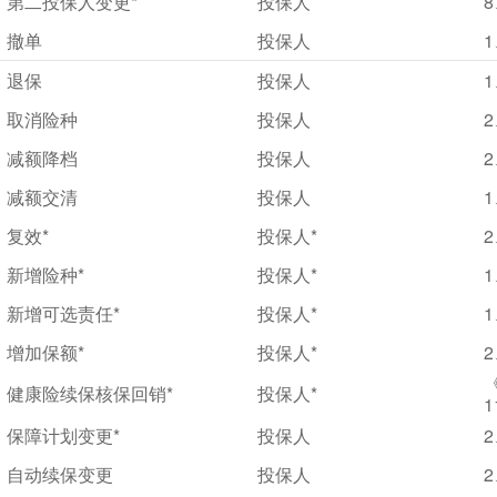
第二投保人变更*
投保人
8
撤单
投保人
1
退保
投保人
取消险种
投保人
减额降档
投保人
减额交清
投保人
1
复效*
投保人*
新增险种*
投保人*
1
新增可选责任*
投保人*
1
增加保额*
投保人*
2
健康险续保核保回销*
投保人*
1
保障计划变更*
投保人
2
自动续保变更
投保人
2