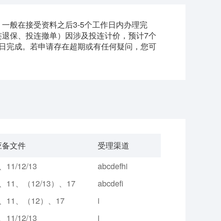
一般在接受资料之后3-5个工作日内办理完
退保、投连撤单）因涉及投连计价，预计7个
日完成。若申请存在超期或有任何疑问，您可
应备文件
受理渠道
、11/12/13
abcdefhi
、11、（12/13）、17
abcdefi
、11、（12）、17
i
、11/12/13
i