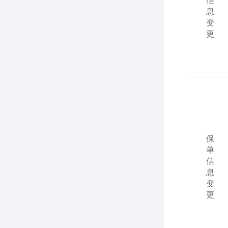
息
变
更
保
单
信
息
变
更