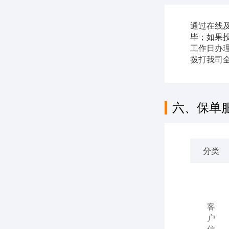
通过在线
毕；如果
工作日办
拨打我司全
六、保单
分类
客
户
信